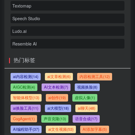
Textomap
Speech Studio
Ludo.ai
Resemble AI
热门标签
ai内容检测(14)
ai文章检测(6)
内容检测工具(12)
AIGC检测(4)
AI文本检测(7)
视频换脸(8)
智能体模型(13)
ai创作(19)
虚拟人像(1)
ai换脸工具(11)
ai大模型(18)
ai聊天(48)
CogAgent(1)
声音克隆(13)
语音合成(17)
AI编程助手(37)
ai文生视频(53)
AI添加字幕(5)