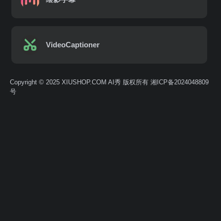
VideoCaptioner
Copyright © 2025 XIUSHOP.COM AI秀 版权所有
湘ICP备2024048809
号