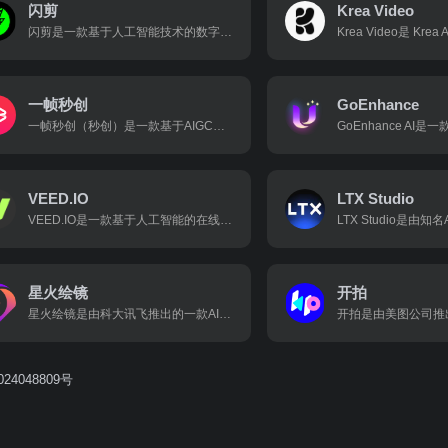
闪剪
Krea Video
闪剪是一款基于人工智能技术的数字人短视频营销创作工具。它旨在帮助用户和企业轻松高效地制作和发布短视频内容，提升视频创作的效率和质量。
一帧秒创
GoEnhance
一帧秒创（秒创）是一款基于AIGC（人工智能生成内容）引擎的智能内容创作平台。它通过强大的AI技术，为创作者和机构提供包括文字续写、文字转语音、文生图、图文转视频等多种创作服务。
VEED.IO
LTX Studio
VEED.IO是一款基于人工智能的在线视频编辑平台，旨在简化视频创作过程，使用户无需专业技能即可轻松制作高质量的视频内容。该平台集成了多种 AI 技术，提供了从视频编辑到协作分享的一站式解决方案。
星火绘镜
开拍
星火绘镜是由科大讯飞推出的一款AI短视频创作平台，能够将用户输入的文本描述自动转换成视频内容，如短剧、预告片、音乐视频等。
24048809号