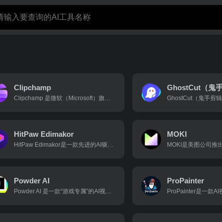
Clipchamp
GhostCut（
Clipchamp 是微软（Microsoft）旗下的视频编辑软件，最初由澳大利亚创业公司于2013年开发，2021年被微软收购，现已成为 Windows 11 的默认视频编辑器 。它是一款基于浏览器的在线视频编辑工具，同时也提供Windows 桌面应用和 iOS 移动应用，旨在让视频
HitPaw Edimakor
MOKI
HitPaw Edimakor是一款先进的AI驱动的视频编辑软件，旨在简化从初学者到专业人士的视频创作过程。凭借其直观的界面和强大的 AI 功能，Edimakor 允许用户在几分钟内创建令人惊叹的视频。
Powder AI
ProPainter
Powder AI 是一款“游戏专属”的AI视频剪辑软件，核心价值是“把数小时直播/录像自动剪成几十条可秒发社交平台的高光短片”。