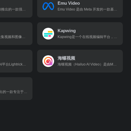
Emu Video
Krea Video是 Krea AI推出的一款强大的AI视频生成工具，结合了关键帧图像和文本提示，帮助用户制作个性化视频。用户可以通过在时间轴上灵活调整关键帧和文本提示，精确控制视频内容的视觉效果和叙事风格。
Emu Video 是由 Meta 开发的一款基于人工智能的视频生成工具，能够将文本、图像或图文组合输入转化为视频。Emu Video使用扩散模型根据文本提示创建视频，首先生成图像，然后根据文本和生成的图像创建视频。
Kapwing
GoEnhance AI是一款集视频和图像处理功能于一体的人工智能平台，专注于视频风格转换、图像增强和放大，以及创意编辑功能。该平台利用先进的 AI 技术，帮助用户提升视频和图片的质量，实现创意编辑，释放创作潜力。
Kapwing是一个在线视频编辑平台，旨在帮助用户更高效地创建和编辑视频内容。它通过提供一系列自动化工具和模板，简化了视频创作过程，使团队能够在一个集中的内容中心进行协作。
海螺视频
LTX Studio是由知名AI平台Lightricks（Facetune、Videoleap 和 Photoleap 背后的公司）推出的一款创新的生成式 AI 电影制作和视频生成平台。它允许用户仅通过输入文本描述，即可生成超过 25 秒的微电影视频。
海螺视频（Hailuo AI Video）是由MiniMax公司开发的一款人工智能视频生成工具，旨在通过先进的 AI 技术帮助用户快速生成高质量的视频内容。海螺视频基于自研的T2V-01-Director 模型，支持文生视频功能，用户只需输入关键词或短句，即可生成包含丰富
开拍是由美图公司推出的一款专注于口播视频制作的AI工具，可帮助口播视频创作者从脚本灵感到高清画质拍摄、视频人像精修、后期智能剪辑全链路的影像生产力的工具，十分钟制作高质量口