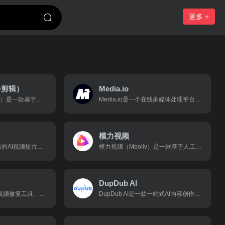
更多 +
鬼手剪辑）
Media.io
GhostCut（鬼手剪辑）是一款基于人工智能技术的智能视频剪辑工具。它专注于为视频创作者、商家和MCN机构提供高效、便捷的视频编辑解决方案，通过先进的AI技术，实现视频去字幕、视频翻译、视频混剪等复杂操作的自动化处理。
Media.io是一个在线多媒体处理平台，它为用户提供了一系列便捷的工具和服务，用于处理各种类型的多媒体文件
模力视频
MOKI是美图公司推出的AI视频短片创作平台，专注于辅助视频创作者打造动画短片、网文短剧、故事绘本和音乐视频（MV）。MOKI基于美图自研的奇想智能大模型（MiracleVision），通过智能剪辑、自动配乐、音效添加和字幕生成等功能，大幅简化视频制
模力视频（Mooliv）是一款基于人工智能技术的在线视频编辑平台，旨在为用户提供高效、智能的视频创作解决方案。
DupDub AI
ProPainter是一款AI视频修复工具。它结合了先进的图像修复和特征修复技术，以及高效的Transformer机制，能够高质量地修复和编辑视频内容。
DupDub AI是一款一站式AI内容创作平台，专注于文本转语音（TTS）、语音克隆与视频配音等功能，旨在帮助创作者、教育者、营销人员及企业高效制作高质量的视频、音频和文本内容。