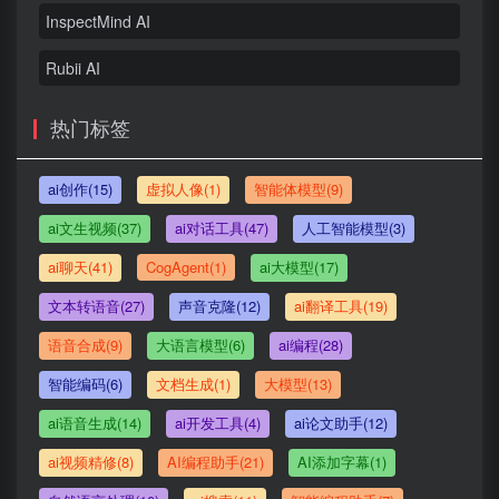
InspectMind AI
Rubii AI
热门标签
ai创作(15)
虚拟人像(1)
智能体模型(9)
ai文生视频(37)
ai对话工具(47)
人工智能模型(3)
ai聊天(41)
CogAgent(1)
ai大模型(17)
文本转语音(27)
声音克隆(12)
ai翻译工具(19)
语音合成(9)
大语言模型(6)
ai编程(28)
智能编码(6)
文档生成(1)
大模型(13)
ai语音生成(14)
ai开发工具(4)
ai论文助手(12)
ai视频精修(8)
AI编程助手(21)
AI添加字幕(1)