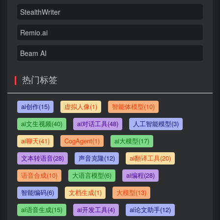
StealthWriter
Remio.ai
Beam AI
热门标签
ai创作(15)
虚拟人像(1)
智能体模型(10)
ai文生视频(40)
ai对话工具(48)
人工智能模型(3)
ai聊天(41)
CogAgent(1)
ai大模型(17)
文本转语音(28)
声音克隆(12)
ai翻译工具(20)
语音合成(10)
大语言模型(6)
ai编程(28)
智能编码(6)
文档生成(1)
大模型(13)
ai语音生成(15)
ai开发工具(4)
ai论文助手(12)