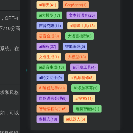
ai聊天(41)
CogAgent(1)
ai大模型(17)
文本转语音(25)
GPT-4
声音克隆(11)
ai翻译工具(18)
下710分高
语音合成(8)
大语言模型(6)
ai编程(27)
智能编码(5)
的系统。在
文档生成(1)
大模型(13)
ai语音生成(13)
ai开发工具(4)
ai论文助手(9)
ai视频精修(8)
AI编程助手(20)
AI添加字幕(1)
需求和风格
自然语言处理(9)
ai搜索(11)
智能编程助手(6)
电脑智能体(1)
例如，可以
多模态(18)
ai机器人(5)
和修复代码