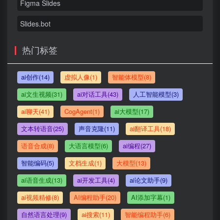
Figma Slides
Slides.bot
热门标签
ai创作(14)
虚拟人像(1)
智能体模型(8)
ai文生视频(31)
ai对话工具(43)
人工智能模型(3)
ai聊天(41)
CogAgent(1)
ai大模型(17)
文本转语音(25)
声音克隆(11)
ai翻译工具(18)
语音合成(8)
大语言模型(6)
ai编程(27)
智能编码(5)
文档生成(1)
大模型(13)
ai语音生成(13)
ai开发工具(4)
ai论文助手(9)
ai视频精修(8)
AI编程助手(20)
AI添加字幕(1)
自然语言处理(9)
ai搜索(11)
智能编程助手(6)