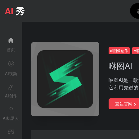
AI
秀
首页
ai图像创作
A
咻图AI
AI视频
咻图AI是一
它利用先进的
AI创作
直达官网 >
AI机器人