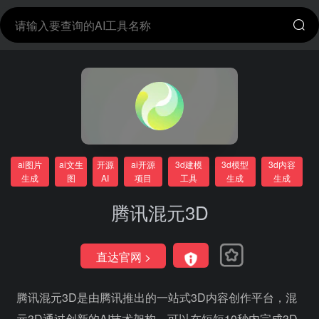
ai图片
ai文生
开源
ai开源
3d建模
3d模型
3d内容
生成
图
AI
项目
工具
生成
生成
腾讯混元3D
直达官网 >
腾讯混元3D是由腾讯推出的一站式3D内容创作平台，混
元3D通过创新的AI技术架构，可以在短短10秒内完成3D