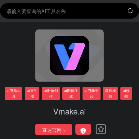
ai电商工
ai文生
ai图像创
ai图像生
ai电商平
虚拟模
ai模
具
图
作
成
台
特
特
Vmake.ai
直达官网 >