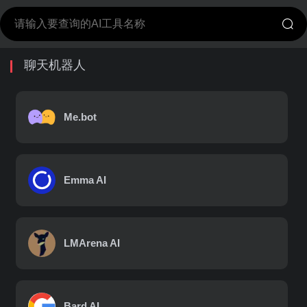
聊天机器人
Me.bot
Emma AI
LMArena AI
Bard AI