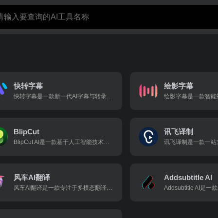
快转字幕
绘影字幕
快转字幕是一款新一代AI字幕与转录平台，专注于为视频创作者、翻译工作者、教师等用户提供高效、精准的字幕制作与多语言翻译服务。
BlipCut
讯飞译制
BlipCut AI是一款基于人工智能技术的在线视频翻译工具，能够快速将视频内容翻译成多种语言，并提供字幕生成、配音和唇形同步等功能。
风车AI翻译
Addsubtitle AI
风车AI翻译是一款专注于多模态翻译的在线工具，集图片翻译、视频翻译、智能抠图、去除字幕等功能于一体，广泛应用于跨境电商、教育、医疗、金融等多个领域。