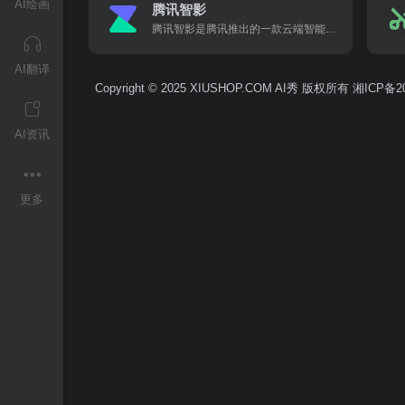
AI绘画
腾讯智影
腾讯智影是腾讯推出的一款云端智能视频创作工具，无需下载，通过PC浏览器即可访问。它集素材搜集、视频剪辑、后期包装、渲染导出和发布于一体，能够为用户提供从端到端的一站式视频剪辑及制作服务。
AI翻译
Copyright © 2025 XIUSHOP.COM AI秀 版权所有
湘ICP备20
AI资讯
更多