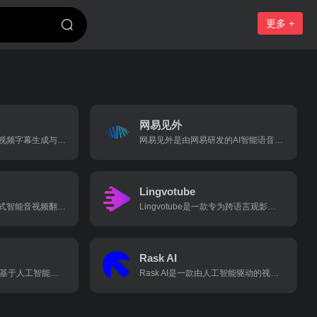
更多 +
网易见外
绘影字幕是一款智能视频字幕生成与编辑工具。它利用先进的语音识别和自然语言处理技术，能够自动识别视频中的人声并转换成字幕，支持多达95种语言的语音识别和110种语言的翻译。
网易见外是由网易研发的AI智能语音转写听翻平台。它集成了视频听翻、直播听翻、语音转写、文档直翻等多种功能，致力于通过语音识别和机器翻译技术，为用户提供便捷的听翻工具，提升工作效率，降低转写成本。
Lingvotube
讯飞译制是一款一站式智能音视频翻译平台，集成了语音识别、机器翻译和字幕生成等功能。它支持多语言、多方言的高精度语音转写，能够快速将音视频内容自动转成文字并生成同步字幕，支持包括英语、日语、韩语、法语等多种语言的字幕翻
Lingvotube是一款专为跨语言观影设计的AI字幕翻译工具，支持30多种语言的实时翻译与画外音生成，覆盖影视、直播、学术等多场景。其核心优势包括高精度翻译、多设备同步及隐私安全保障，用户可以免费享受基础功能和无广告体验。
Rask AI
Addsubtitle AI是一款基于人工智能的在线视频编辑工具，专注于为用户提供高效、精准的视频翻译、字幕生成和配音服务。它通过强大的AI技术，帮助用户快速将视频内容本地化为多种语言版本，从而触达全球观众。
Rask AI是一款由人工智能驱动的视频翻译和本地化工具，旨在帮助内容创作者和企业快速高效地将视频内容翻译和配音成多种语言。它利用先进的机器学习技术，包括语音识别、翻译和语音合成，以满足用户对高质量本地化服务的需求。