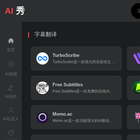
AI
秀
字幕翻译
首页
TurboScribe
TurboScribe是一款强大的语音转文字工具，能够快速、准确地将音频和视频文件转换为文本。它由先进的 AI 技术驱动，支持超过98种语言的转录，准确率高达 99.8%，并且支持多种文件格式，如 MP3、MP4、M4A、MOV、AAC、WAV 等。
AI视频
Free Subtitles
Free Subtitles是一款免费的在线AI字幕生成工具，旨在帮助用户快速为视频内容生成高质量的字幕，免费将音频和视频转录为文本，支持111种语言，102种语言的翻译。
AI创作
Memo.ac
AI机器人
Memo.ac是一款功能强大的AI驱动的音视频转录、翻译、语音合成以及内容总结工具。它支持将 YouTube 视频、播客、本地音视频文件等转换为文字稿，并提供多种语言的翻译、语音合成以及 AI 摘要和思维导图生成功能。