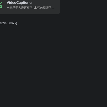
VideoCaptioner
一款基于大语言模型(LLM)的视频字幕处理助手，支持语音识别、字幕断句、优化、翻译全流程处理。适合各类视频创作者、教育工作者、内容编辑以及需要高效处理视频字幕的普通用户。
24048809号